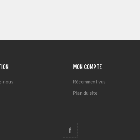
TION
MON COMPTE
z-nous
Récemment vus
Plan du site