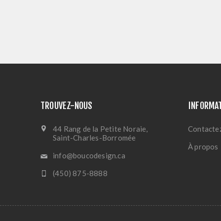
TROUVEZ-NOUS
INFORMA
44 Rang de la Petite Noraie,
Contacte
Saint-Charles-Borromée
À propos
info@boucodesign.ca
(450) 875-8888