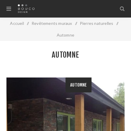
Accueil
/
Revêtements muraux
/
Pierres naturelles
/
Automne
AUTOMNE
AUTOMNE