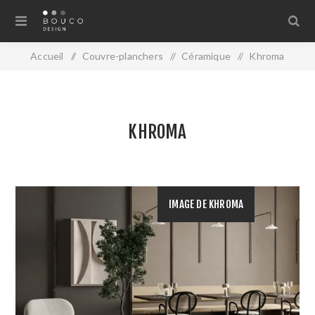
Accueil
/
Couvre-planchers
/
Céramique
/
Khroma
KHROMA
IMAGE DE KHROMA