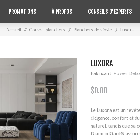
PROMOTIONS
À PROPOS
CONSEILS D'EXPERTS
Accueil
/
Couvre-planchers
/
Planchers de vinyle
/
Luxora
LUXORA
Fabricant:
Power Deko
$0.00
Le Luxora est un revête
élégance, confort et dur
naturel, tandis que sa 
DiamondGard® assure un