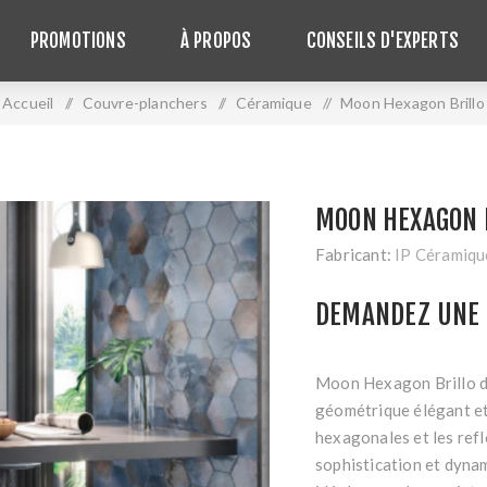
PROMOTIONS
À PROPOS
CONSEILS D'EXPERTS
Accueil
/
Couvre-planchers
/
Céramique
/
Moon Hexagon Brillo
MOON HEXAGON 
Fabricant:
IP Céramiqu
DEMANDEZ UNE 
Moon Hexagon Brillo de
géométrique élégant et 
hexagonales et les refl
sophistication et dynam