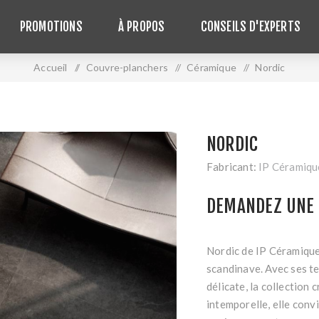
PROMOTIONS
À PROPOS
CONSEILS D'EXPERTS
Accueil
/
Couvre-planchers
/
Céramique
/
Nordic
NORDIC
Fabricant:
IP Céramiqu
DEMANDEZ UNE 
Nordic de IP Céramique s
scandinave. Avec ses te
délicate, la collection
intemporelle, elle conv