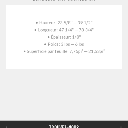
• Hauteur: 23 5/8'' ─ 39 1/2''
• Longueur: 47 1/4'' ─ 78 3/4''
• Épaisseur: 1/8''
• Poids: 3 lbs ─ 6 lbs
• Superficie par feuille: 7,75pi² ─ 21,53pi²
TROUVEZ-NOUS